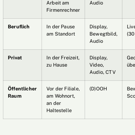
Arbeit am
Audio
Firmenrechner
Beruflich
In der Pause
Display,
Liv
am Standort
Bewegtbild,
(30
Audio
Privat
In der Freizeit,
Display,
Geo
zu Hause
Video,
übe
Audio, CTV
Öffentlicher
Vor der Filiale,
(D)OOH
Be
Raum
am Wohnort,
Sco
an der
Haltestelle