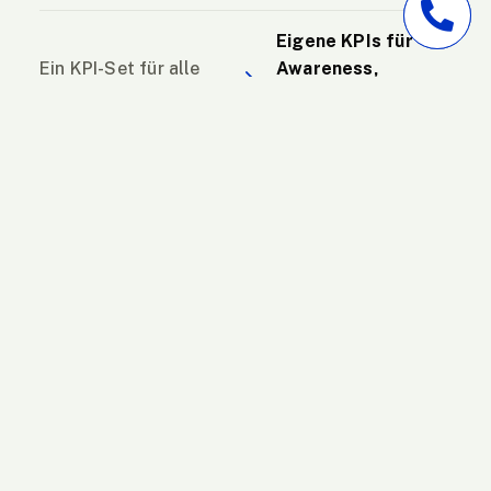
Eigene KPIs für
Ein KPI-Set für alle
Awareness,
Kampagnenziele
Consideration und
Conversion
Cross-Channel-
Kanal-Silos statt
Optimierung
User Journey
entlang des
gesamten Funnels
Display, Video, Audio, DooH
und CTV.
Ein Funnel.