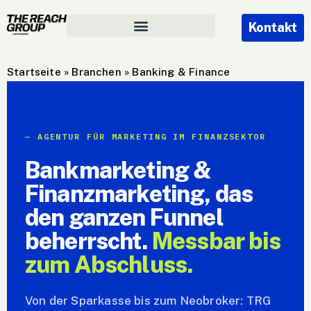
Kontakt
Startseite
»
Branchen
»
Banking & Finance
AGENTUR FÜR MARKETING IM FINANZSEKTOR
Bankmarketing &
Finanzmarketing, das
den ganzen Funnel
beherrscht.
Messbar bis
zum Abschluss.
Von der Sparkasse bis zum Neobroker: TRG