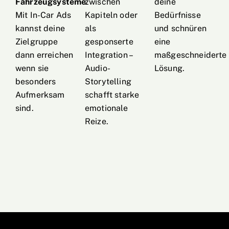
Fahrzeugsysteme
zwischen
.
deine
Mit In-Car Ads
Kapiteln oder
Bedürfnisse
kannst deine
als
und schnüren
Zielgruppe
gesponserte
eine
dann erreichen
Integration –
maßgeschneiderte
wenn sie
Audio-
Lösung.
besonders
Storytelling
Aufmerksam
schafft starke
sind.
emotionale
Reize.