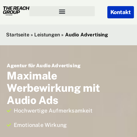
Kontakt
Startseite
»
Leistungen
»
Audio Advertising
Agentur für Audio Advertising
Maximale
Werbewirkung mit
Audio Ads
Hochwertige Aufmerksamkeit
Emotionale Wirkung