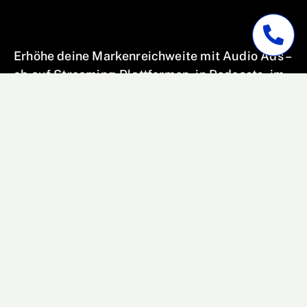
Erhöhe deine Markenreichweite mit Audio Ads
–
ob auf
Streaming-Plattformen, in Podcasts, im
Online Radio oder direkt im Auto
. Audio-
Werbung erreicht Hörer in Momenten höchster
Aufmerksamkeit und sorgt für nachhaltige
Markenerinnerung.
Authentisch, effektiv &
messbar.