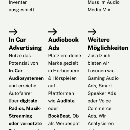
Inventar
Muss im Audio
ausgespielt.
Media Mix.
In Car
Audiobook
Weitere
Advertising
Ads
Möglichkeiten
Nutze das
Platziere deine
Zusätzlich
Potenzial von
Marke gezielt
bieten wir
In-Car
in Hörbüchern
Lösunen wie
Audiosystemen
& Hörspielen
Gaming Audio
und erreiche
auf
Ads, Smart
Autofahrer
Plattformen
Speaker Ads
über
digitale
wie
Audible
oder Voice
Radios, Musik-
oder
Commerce
Streaming
BookBeat.
Ob
Ads. Wir
oder vernetzte
als Werbespot
Analysieren