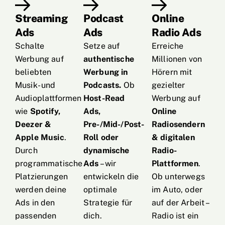
Streaming
Podcast
Online
Ads
Ads
Radio Ads
Schalte
Setze auf
Erreiche
Werbung auf
authentische
Millionen von
beliebten
Werbung in
Hörern mit
Musik- und
Podcasts.
Ob
gezielter
Audioplattformen
Host-Read
Werbung auf
wie
Spotify,
Ads,
Online
Deezer &
Pre-/Mid-/Post-
Radiosendern
Apple Music
.
Roll oder
& digitalen
Durch
dynamische
Radio-
programmatische
Ads
– wir
Plattformen
.
Platzierungen
entwickeln die
Ob unterwegs
werden deine
optimale
im Auto, oder
Ads in den
Strategie für
auf der Arbeit –
passenden
dich.
Radio ist ein