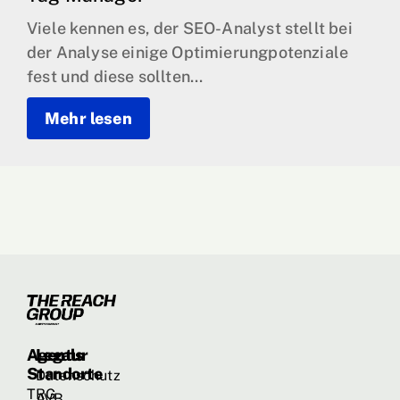
Viele kennen es, der SEO-Analyst stellt bei
der Analyse einige Optimierungpotenziale
fest und diese sollten...
Mehr lesen
Agentur
Legals
Standorte
Datenschutz
TRG
AVB