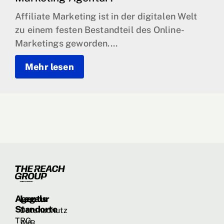
Affiliate Marketing ist in der digitalen Welt
zu einem festen Bestandteil des Online-
Marketings geworden....
Mehr lesen
Agentur
Legals
Standorte
Datenschutz
TRG
AVB