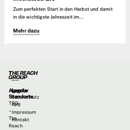
Zum perfekten Start in den Herbst und damit
in die wichtigste Jahreszeit im...
Mehr dazu
Agentur
Legals
Standorte
Datenschutz
TRG
AVB
–
Impressum
The
Kontakt
Reach