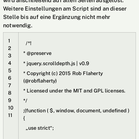
wird anschließend auf allen Seiten ausgelöst.
Weitere Einstellungen am Script sind an dieser
Stelle bis auf eine Ergänzung nicht mehr
notwendig.
1
/*!
2
* @preserve
3
4
* jquery.scrolldepth.js | v0.9
5
* Copyright (c) 2015 Rob Flaherty
6
(@robflaherty)
7
* Licensed under the MIT and GPL licenses.
8
9
*/
10
;
(
function
(
$
,
window
,
document
,
undefined
)
11
{
„use strict“
;