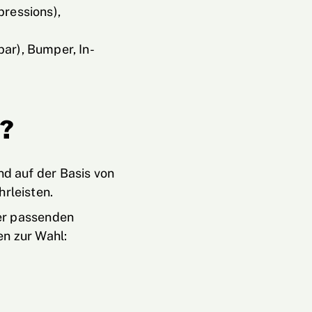
ressions),
ar), Bumper, In-
e?
d auf der Basis von
rleisten.
der passenden
n zur Wahl: