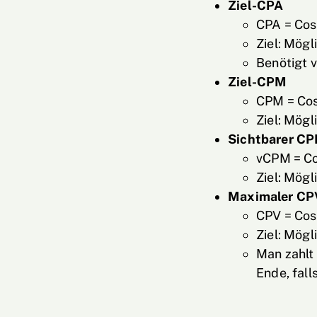
Ziel-CPA
CPA = Cos
Ziel: Mögl
Benötigt v
Ziel-CPM
CPM = Cos
Ziel: Mögl
Sichtbarer C
vCPM = Co
Ziel: Mögl
Maximaler CP
CPV = Cos
Ziel: Mögl
Man zahlt
Ende, fall