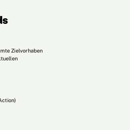
ds
mmte Zielvorhaben
ktuellen
Action)