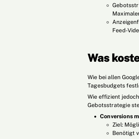
Gebotsstr
Maximale
Anzeigenf
Feed-Vide
Was koste
Wie bei allen Googl
Tagesbudgets festl
Wie effizient jedoc
Gebotsstrategie st
Conversions m
Ziel: Mögl
Benötigt v