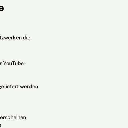
e
etzwerken die
er YouTube-
eliefert werden
 erscheinen
n