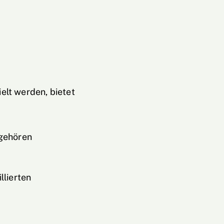
elt werden, bietet
 gehören
llierten