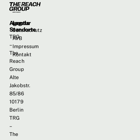
Agentur
Legals
Standorte
Datenschutz
TRG
AVB
–
Impressum
The
Kontakt
Reach
Group
Alte
Jakobstr.
85/86
10179
Berlin
TRG
–
The